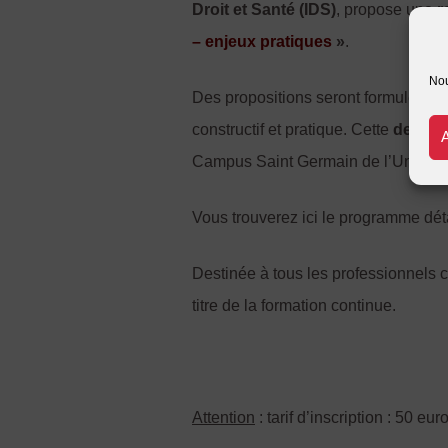
Droit et Santé (IDS)
, propose une
r
– enjeux pratiques
»
.
Nou
Des propositions seront formulées d
constructif et pratique. Cette
demi-j
Campus Saint Germain de l’Universit
Vous trouverez ici le programme déta
Destinée à tous les professionnels c
titre de la formation continue.
Attention
: tarif d’inscription : 50 eur