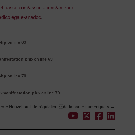
helloasso.com/associations/antenne-
edicolegale-anadoc
.
php
on line
69
nifestation.php
on line
69
php
on line
70
e-manifestation.php
on line
70
ien « Nouvel outil de régulation de la santé numérique »
→