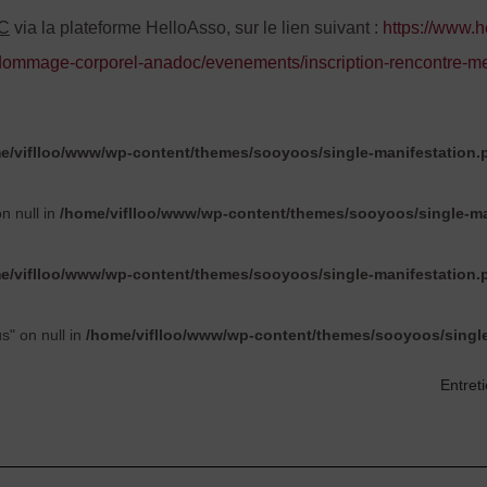
OC
via la plateforme HelloAsso, sur le lien suivant :
https://www.
-dommage-corporel-anadoc/evenements/inscription-rencontre-m
e/viflloo/www/wp-content/themes/sooyoos/single-manifestation.
on null in
/home/viflloo/www/wp-content/themes/sooyoos/single-ma
e/viflloo/www/wp-content/themes/sooyoos/single-manifestation.
us" on null in
/home/viflloo/www/wp-content/themes/sooyoos/singl
Entret