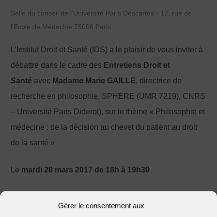
Salle du conseil de l’Université Paris Descartes - 12, rue de
l’Ecole de Médecine 75006 Paris
L’Institut Droit et Santé (IDS) a le plaisir de vous inviter à
débattre dans le cadre des
Entretiens Droit et
Santé
avec
Madame Marie GAILLE
, directrice de
recherche en philosophie, SPHERE (UMR 7219), CNRS
– Université Paris Diderot), sur le thème « Philosophie et
médecine : de la décision au chevet du patient au droit
de la santé »
Le
mardi 28 mars 2017 de 18h à 19h30
Ces Entretiens seront animés par Lydia Morlet-Haïdara,
Gérer le consentement aux
Maître de conférences, membre de l’Institut Droit et