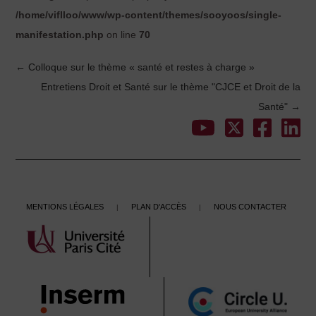
/home/viflloo/www/wp-content/themes/sooyoos/single-
manifestation.php
on line
70
←
Colloque sur le thème « santé et restes à charge »
Post
Entretiens Droit et Santé sur le thème "CJCE et Droit de la
Santé"
→
navigation
Mentions légales
Plan d'accès
Nous contacter
|
|