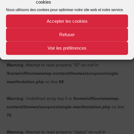
cookies
Santé.
Nous utilisons des cookies pour optimiser notre site web et notre service.
Accepter les cookies
Warning
: Undefined array key 0 in
/home/viflloo/www/wp-
Refuser
content/themes/sooyoos/single-manifestation.php
on line
Voir les préférences
69
Warning
: Attempt to read property "ID" on null in
/home/viflloo/www/wp-content/themes/sooyoos/single-
manifestation.php
on line
69
Warning
: Undefined array key 0 in
/home/viflloo/www/wp-
content/themes/sooyoos/single-manifestation.php
on line
70
Warning
: Attempt to read property "status" on null in