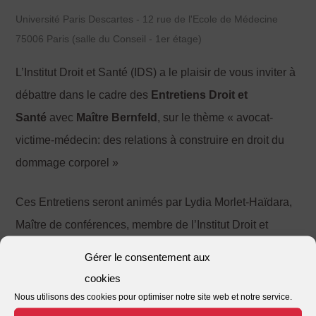
Université Paris Descartes - 12 rue de l'Ecole de Médecine
75006 Paris (salle du Conseil - 1er étage)
L’Institut Droit et Santé (IDS) a le plaisir de vous inviter à
débattre dans le cadre des
Entretiens Droit et
Santé
avec
Maître Bernfeld
, sur le thème « avocat-
victime-médecin: des relations à construire en droit du
dommage corporel »
Ces Entretiens seront animés par Lydia Morlet-Haïdara,
Maître de conférences, membre de l’Institut Droit et
Santé, Inserm UMR S 1145.
Gérer le consentement aux
cookies
Nous utilisons des cookies pour optimiser notre site web et notre service.
Warning
: Undefined array key 0 in
/home/viflloo/www/wp-