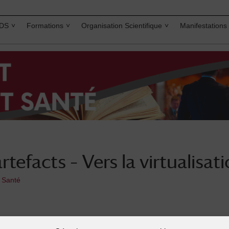
IDS
Formations
Organisation Scientifique
Manifestations
tefacts – Vers la virtualisati
t Santé
Médecine o