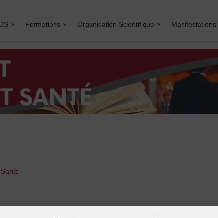
IDS
Formations
Organisation Scientifique
Manifestations
t Santé
e sur le sujet des droits fondamentaux