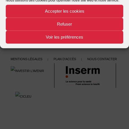
Nous utilisons des cookies pour optimiser notre site web et notre service.
volume II 1998
Traité de droit civil – Les effets de la responsabilité – 3ème
Accepter les cookies
navigation
édition
→
Refuser
Voir les préférences
Mentions légales
Plan d'accès
Nous contacter
|
|