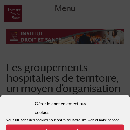
Menu
Skip
to
content
Les groupements
hospitaliers de territoire,
un moyen d’organisation
de l’offre de santé,
Gérer le consentement aux
édition 2019
cookies
Posted on
15/12/2020
by
Institut Droit et Santé
Nous utilisons des cookies pour optimiser notre site web et notre service.