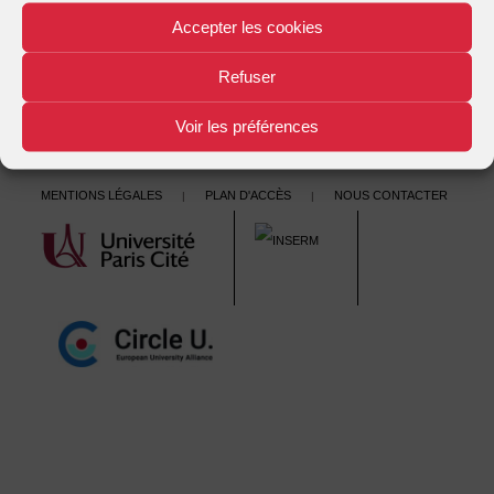
Experts et expertises en santé publique – janvier-février 2012
Accepter les cookies
N°1
→
navigation
Refuser
Voir les préférences
Mentions légales
Plan d'accès
Nous contacter
|
|