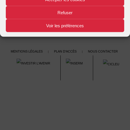
État, santé publique et médecine à la fin du XIXe siècle français
→
navigation
Refuser
Voir les préférences
Mentions légales
Plan d'accès
Nous contacter
|
|