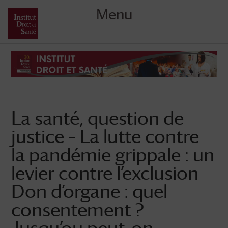
Menu
Skip
to
content
La santé, question de
justice – La lutte contre
la pandémie grippale : un
levier contre l’exclusion
Don d’organe : quel
consentement ?
Jusqu’ou peut-on