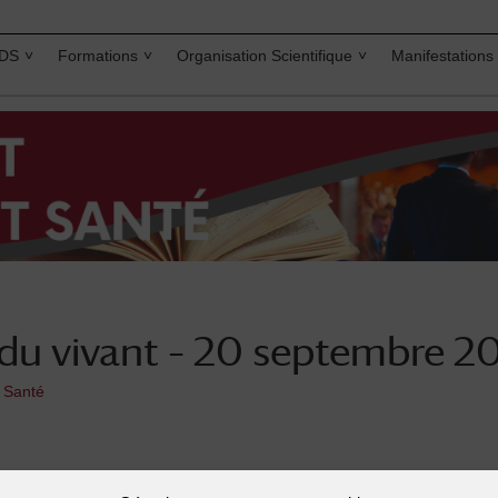
IDS
Formations
Organisation Scientifique
Manifestations
é du vivant – 20 septembre 2
t Santé
 juin 2008