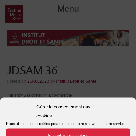
Menu
Skip
to
content
JDSAM 36
Posted on
25/09/2023
by
Institut Droit et Santé
This entry was posted in . Bookmark the
.
Gérer le consentement aux
←
Médecine et intelligence artificielle
JDSAM 37
→
Post
cookies
Nous utilisons des cookies pour optimiser notre site web et notre service.
navigation
Accepter les cookies