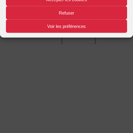
Refuser
Mentions légales
Plan d'accès
Nous contacter
|
|
Voir les préférences