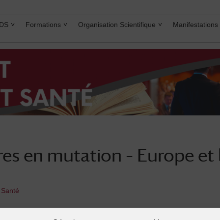
IDS
Formations
Organisation Scientifique
Manifestations
res en mutation – Europe et 
t Santé