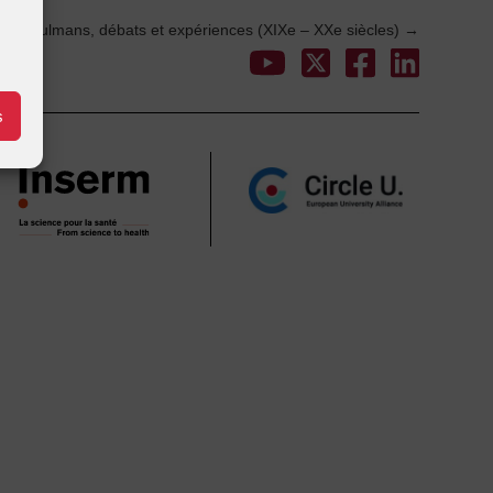
et musulmans, débats et expériences (XIXe – XXe siècles)
→
s