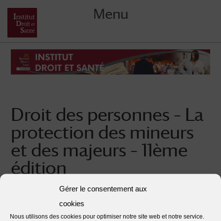
Menu
Skip
to
content
Droit des personnes – La
protection des mineurs
et des majeurs – 11ème
édition
Posted on
16/02/2021
by
Institut Droit et Santé
Gérer le consentement aux
cookies
This entry was posted in . Bookmark the
.
Nous utilisons des cookies pour optimiser notre site web et notre service.