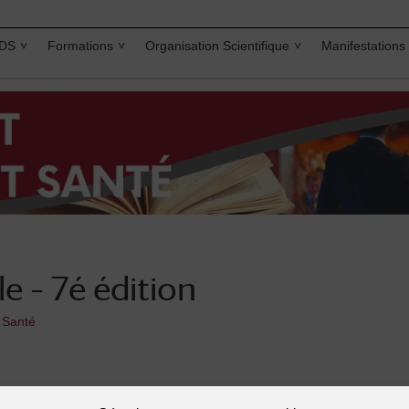
IDS
Formations
Organisation Scientifique
Manifestations
le – 7é édition
t Santé
atique