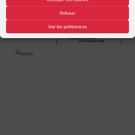
Refuser
Mentions légales
Plan d'accès
Nous contacter
|
|
Voir les préférences