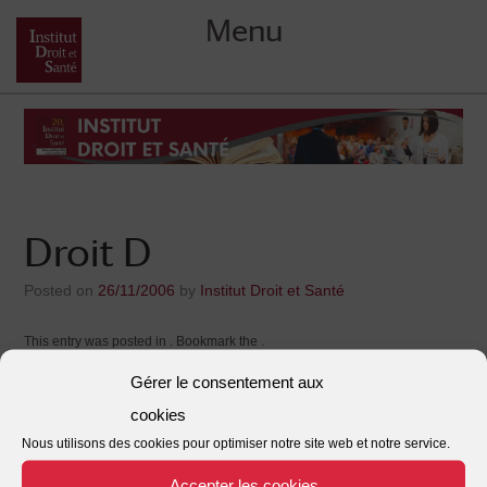
Menu
Skip
to
content
Droit D
Posted on
26/11/2006
by
Institut Droit et Santé
This entry was posted in . Bookmark the
.
Gérer le consentement aux
←
Droit D
Droit D
→
Post
cookies
Nous utilisons des cookies pour optimiser notre site web et notre service.
navigation
Accepter les cookies