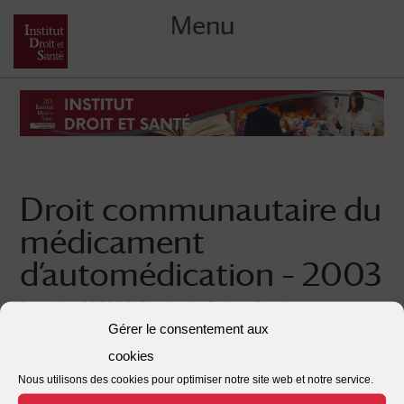
Menu
Skip
to
content
Droit communautaire du
médicament
d’automédication – 2003
Posted on
24/09/2018
by
Institut Droit et Santé
Gérer le consentement aux
This entry was posted in . Bookmark the
.
cookies
Nous utilisons des cookies pour optimiser notre site web et notre service.
←
Le médicament générique – Que sais-je ?
Post