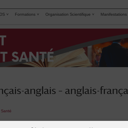
IDS
Formations
Organisation Scientifique
Manifestations
nçais-anglais – anglais-frança
t Santé