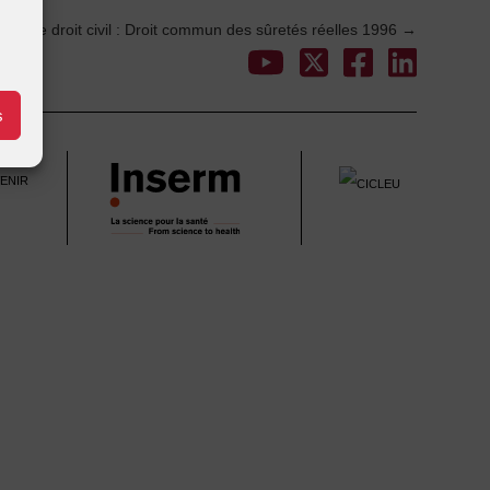
aité de droit civil : Droit commun des sûretés réelles 1996
→
s