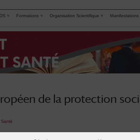
IDS
Formations
Organisation Scientifique
Manifestations
opéen de la protection soc
t Santé