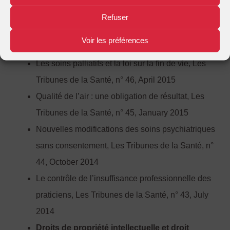
l’Université de Strasbourg
Refuser
Publications
Voir les préférences
Les soins palliatifs et la loi sur la fin de vie, Les
Tribunes de la Santé, n° 46, April 2015
Qualité de l’air : une obligation de résultat, Les
Tribunes de la Santé, n° 45, January 2015
Nouvelles modifications des soins psychiatriques
sans consentement, Les Tribunes de la Santé, n°
44, October 2014
Le contrôle de l’insuffisance professionnelle des
praticiens, Les Tribunes de la Santé, n° 43, July
2014
Droits de propriété intellectuelle et droit