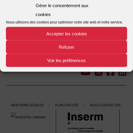
Gérer le consentement aux
2006, des partenariats avec des universités
cookies
européennes et internationales.
Nous utilisons des cookies pour optimiser notre site web et notre service.
Accepter les cookies
PARTENARIATS INTERNATIONAUX
PROJETS DE RECHERCHES
Refuser
INTERNATIONAUX
Voir les préférences
MOBILITÉ DES DOCTORANTS
Mentions légales
Plan d'accès
Nous contacter
|
|