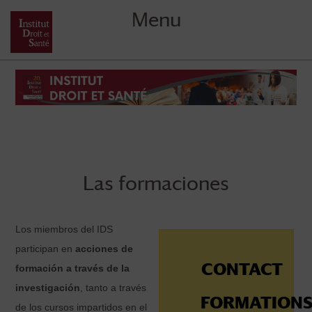
Menu
Skip
to
content
Las formaciones
Los miembros del IDS
participan en
acciones de
CONTACT
formación a través de la
investigación
, tanto a través
FORMATION
de los cursos impartidos en el