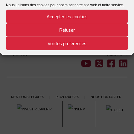
Nous utilisons des cookies pour optimiser notre site web et notre service.
Date de création
23/11/2021
Accepter les cookies
Dernière mise à jour
23/11/2021
Refuser
Veille 68
This entry was posted in . Bookmark the
.
Voir les préférences
←
Veille 67
Veille 69
→
Post
navigation
Mentions légales
Plan d'accès
Nous contacter
|
|