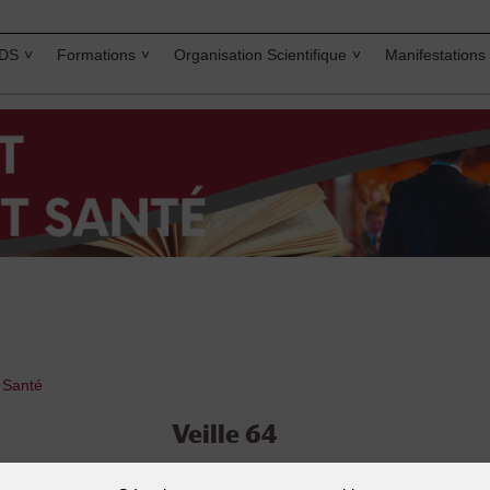
IDS
Formations
Organisation Scientifique
Manifestations
t Santé
Veille 64