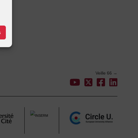
s
Veille 66
→