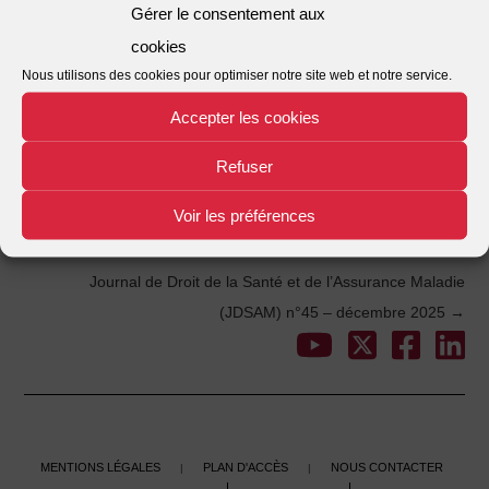
Gérer le consentement aux
Nombre de fichiers
1
cookies
Date de création
15/12/2025
Nous utilisons des cookies pour optimiser notre site web et notre service.
Accepter les cookies
Dernière mise à jour
15/12/2025
Refuser
Veille 443
This entry was posted in . Bookmark the
.
Voir les préférences
←
Veille 442
Post
Journal de Droit de la Santé et de l’Assurance Maladie
(JDSAM) n°45 – décembre 2025
→
navigation
Mentions légales
Plan d'accès
Nous contacter
|
|