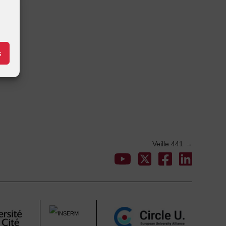
s
Veille 441
→