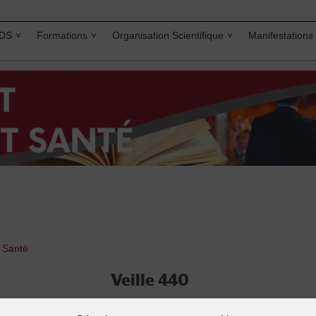
IDS
Formations
Organisation Scientifique
Manifestations
t Santé
Veille 440