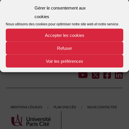
Nombre de fichiers
1
Gérer le consentement aux
cookies
Date de création
15/05/2024
Nous utilisons des cookies pour optimiser notre site web et notre service.
Dernière mise à jour
15/05/2024
Accepter les cookies
Veille 408
Refuser
This entry was posted in . Bookmark the
.
Voir les préférences
←
Veille 407
Veille 409
→
Post
navigation
Mentions légales
Plan d'accès
Nous contacter
|
|