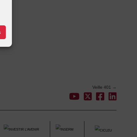
s
Veille 401
→