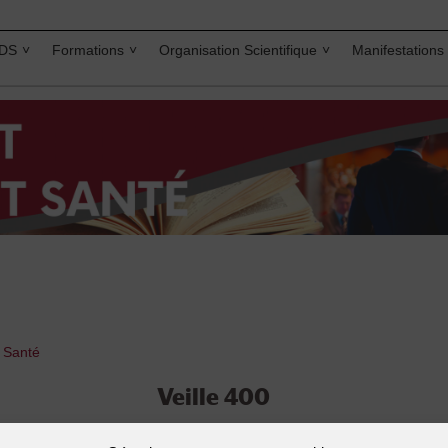
IDS
Formations
Organisation Scientifique
Manifestations
t Santé
Veille 400