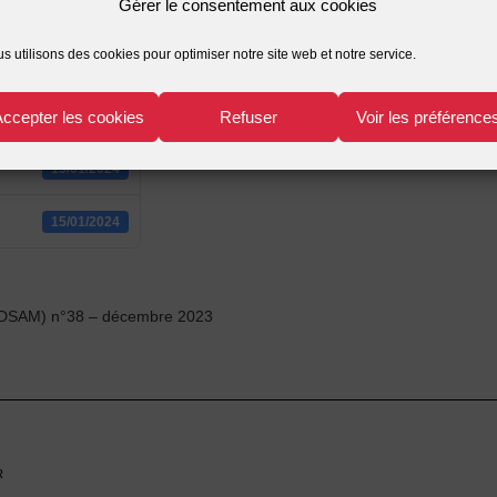
Gérer le consentement aux cookies
1240
s utilisons des cookies pour optimiser notre site web et notre service.
1.12 MB
Accepter les cookies
Refuser
Voir les préférence
1
15/01/2024
15/01/2024
 (JDSAM) n°38 – décembre 2023
r