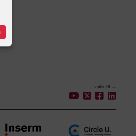
s
veille 39
→