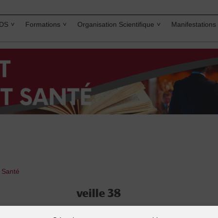
IDS
Formations
Organisation Scientifique
Manifestations
t Santé
veille 38