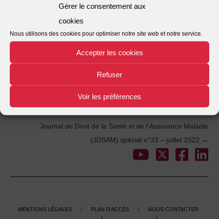
Gérer le consentement aux
Nombre de fichiers
1
cookies
Date de création
15/07/2022
Nous utilisons des cookies pour optimiser notre site web et notre service.
Accepter les cookies
Dernière mise à jour
15/07/2022
Refuser
Veille 368
This entry was posted in . Bookmark the
.
Voir les préférences
←
Veille 367
Post
Journal de Droit de la Santé et de l’Assurance Maladie
(JDSAM) spécial n°33 – juillet 2022
→
navigation
Mentions légales
Plan d'accès
Nous contacter
|
|