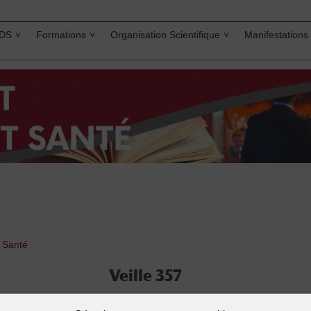
IDS
Formations
Organisation Scientifique
Manifestations
t Santé
Veille 357