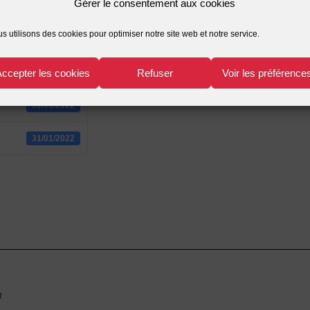
Gérer le consentement aux cookies
1227
s utilisons des cookies pour optimiser notre site web et notre service.
1.04 MB
Accepter les cookies
Refuser
Voir les préférence
1
31/01/2022
31/01/2022
r