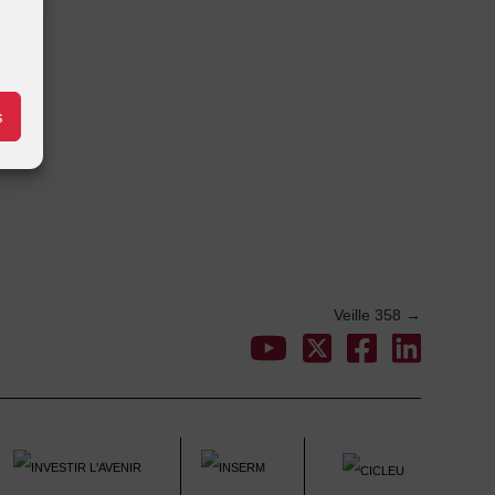
s
Veille 358
→