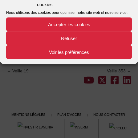
cookies
Nombre de fichiers
1
Nous utilisons des cookies pour optimiser notre site web et notre service.
Date de création
02/11/2021
Accepter les cookies
Dernière mise à jour
02/11/2021
Refuser
Veille 352
Voir les préférences
This entry was posted in . Bookmark the
.
←
Veille 19
Veille 353
→
Post
navigation
Mentions légales
Plan d'accès
Nous contacter
|
|