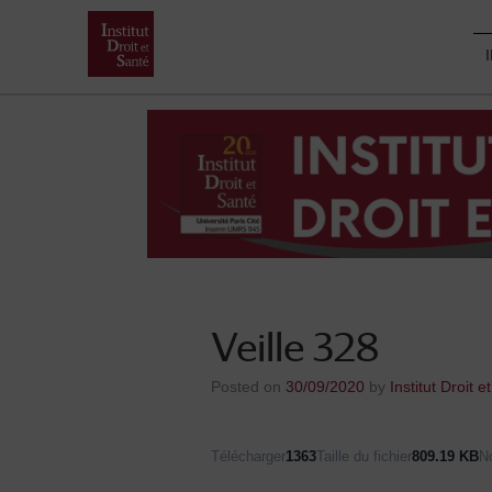
Skip
to
content
Veille 328
Posted on
30/09/2020
by
Institut Droit e
Télécharger
1363
Taille du fichier
809.19 KB
N