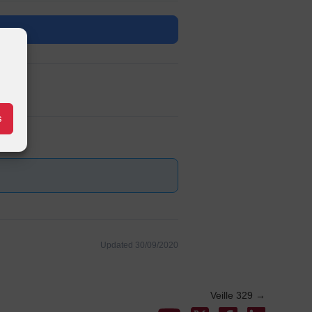
s
Updated 30/09/2020
Veille 329
→