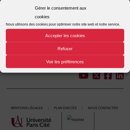
Nombre de fichiers
1
Gérer le consentement aux
cookies
Date de création
31/08/2018
Nous utilisons des cookies pour optimiser notre site web et notre service.
Dernière mise à jour
31/08/2018
Accepter les cookies
Veille 283
Refuser
This entry was posted in . Bookmark the
.
Voir les préférences
←
Veille 282
Veille 284
→
Post
navigation
Mentions légales
Plan d'accès
Nous contacter
|
|