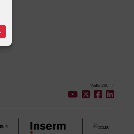
s
Veille 280
→