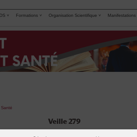
IDS
Formations
Organisation Scientifique
Manifestations
t Santé
Veille 279