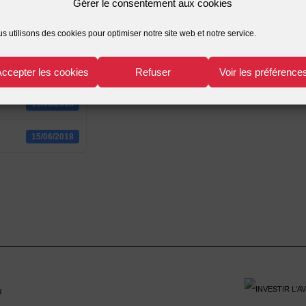
Gérer le consentement aux cookies
1549
s utilisons des cookies pour optimiser notre site web et notre service.
941.50 KB
Accepter les cookies
Refuser
Voir les préférence
1
15/06/2018
15/06/2018
r