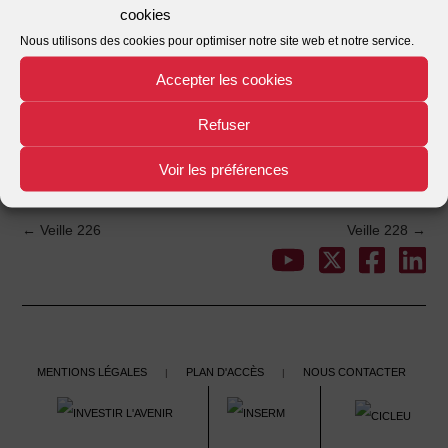
cookies
Nombre de fichiers
1
Nous utilisons des cookies pour optimiser notre site web et notre service.
Date de création
02/12/2021
Accepter les cookies
Dernière mise à jour
02/12/2021
Refuser
Veille 227
Voir les préférences
This entry was posted in . Bookmark the
.
←
Veille 226
Veille 228
→
Post
navigation
Mentions légales
Plan d'accès
Nous contacter
|
|