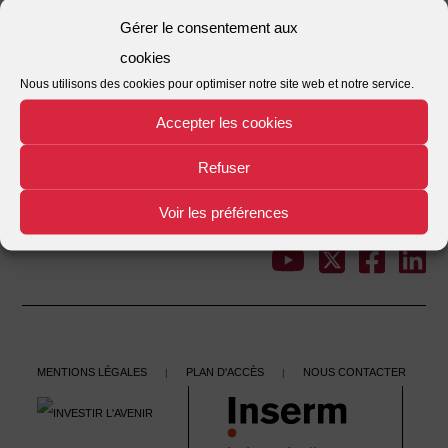
Nombre de fichiers
1
Gérer le consentement aux
cookies
Date de création
02/12/2021
Nous utilisons des cookies pour optimiser notre site web et notre service.
Dernière mise à jour
02/12/2021
Accepter les cookies
Veille 196
Refuser
This entry was posted in . Bookmark the
.
Voir les préférences
←
Veille 195
Veille 197
→
Post
navigation
Mentions légales
Plan d'accès
Nous contacter
|
|