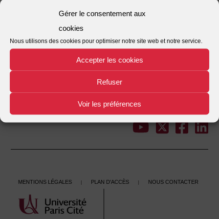
Nombre de fichiers
1
Gérer le consentement aux
cookies
Date de création
02/12/2021
Nous utilisons des cookies pour optimiser notre site web et notre service.
Dernière mise à jour
02/12/2021
Accepter les cookies
Veille 191
Refuser
This entry was posted in . Bookmark the
.
Voir les préférences
←
Veille 190
veille 192
→
Post
navigation
Mentions légales
Plan d'accès
Nous contacter
|
|