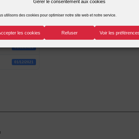
Gérer le consentement aux cookies
2
s utilisons des cookies pour optimiser notre site web et notre service.
520.71 KB
Accepter les cookies
Refuser
Voir les préférence
1
01/12/2021
01/12/2021
r