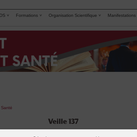
IDS
Formations
Organisation Scientifique
Manifestations
t Santé
Veille 137