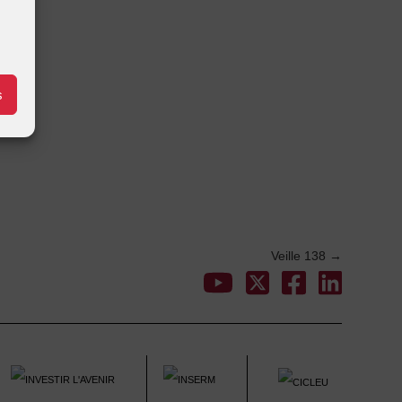
s
Veille 138
→