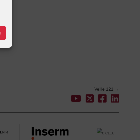
s
Veille 121
→