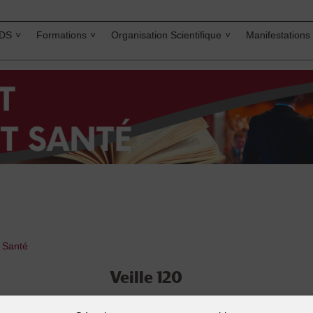
IDS
Formations
Organisation Scientifique
Manifestations
t Santé
Veille 120