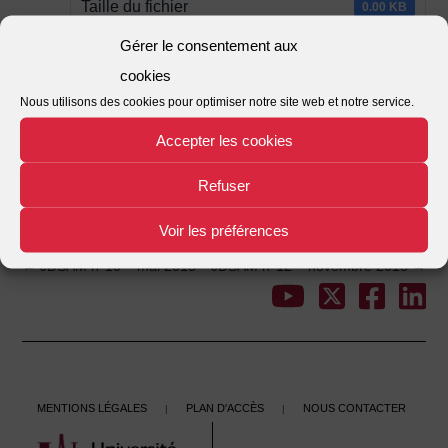
Taille du fichier
0.00 KB
Gérer le consentement aux
Nombre de fichiers
1
cookies
Date de création
Nous utilisons des cookies pour optimiser notre site web et notre service.
02/01/2018
Accepter les cookies
Dernière mise à jour
02/01/2018
Refuser
JDSAM n°11 – septembre 2015
This entry was posted in . Bookmark the
.
Voir les préférences
←
JDSAM n°10 – mai 2015
JDSAM n°12 – novembre 2015
→
Post
navigation
Mentions légales
Plan d'accès
Nous contacter
|
|